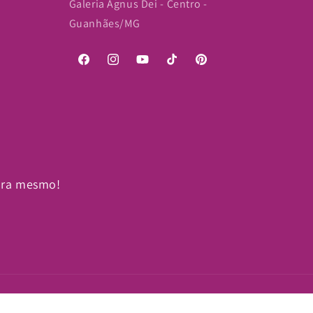
Galeria Agnus Dei - Centro -
Guanhães/MG
Facebook
Instagram
YouTube
TikTok
Pinterest
ora mesmo!