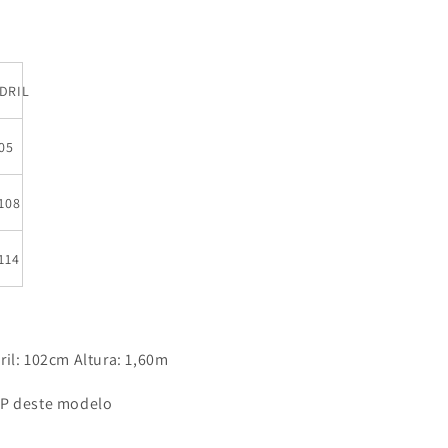
DRIL
05
108
114
il: 102cm Altura: 1,60m
 P deste modelo