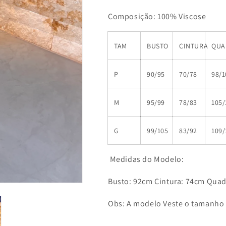
Composição: 100% Viscose
TAM
BUSTO
CINTURA
QUA
P
90/95
70/78
98/1
M
95/99
78/83
105/
G
99/105
83/92
109/
Medidas do Modelo:
Busto: 92cm Cintura: 74cm Quadr
Obs: A modelo Veste o tamanho