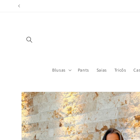
Skip to
content
Blusas
Pants
Saias
Tricôs
Ca
Skip to
product
information