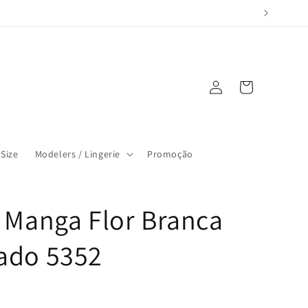
Log
Cart
in
 Size
Modelers / Lingerie
Promoção
o Manga Flor Branca
ado 5352