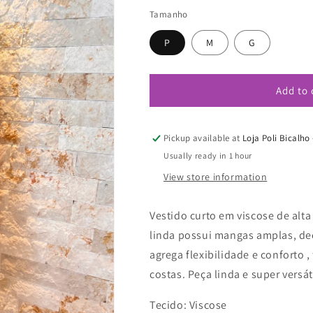
price
Tamanho
P
M
G
Add to 
Pickup available at
Loja Poli Bicalh
Usually ready in 1 hour
View store information
Vestido curto em viscose de alt
linda possui mangas amplas, dec
agrega flexibilidade e conforto
costas.
Peça linda e super versát
Tecido: Viscose